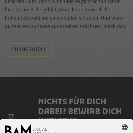
unserem Büro, denn wir finden es ganz schön schön
hier. Wenn es dir gefällt, dann können wir dich
hoffentlich bald auf einen Kaffee einladen. Und wenn
du mal von zuhause aus arbeiten möchtest, mach das.
AB INS BÜRO
NICHTS FÜR DICH
DABEI? BEWIRB DICH
INITIATIV!